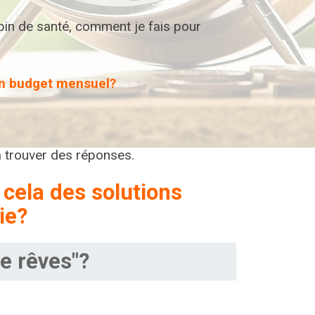
 pépin de santé, comment je fais pour
mon budget mensuel?
 trouver des réponses.
 cela des solutions
ie?
de rêves"?