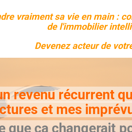
dre vraiment sa vie en main : 
de l'immobilier intell
Devenez acteur de votre
s un revenu récurrent q
ctures et mes imprév
e que ça changerait p