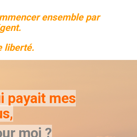
commencer ensemble par
igent.
 liberté.
ui payait mes
us,
our moi ?