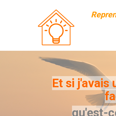
Repren
Et si j'avai
fa
qu'est-c