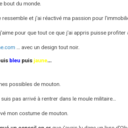
tre bout du monde.
me ressemble et j'ai réactivé ma passion pour l'immobili
'aime pour que tout ce que j'ai appris puisse profiter 
ne.com
... avec un design tout noir.
uis
bleu
puis
jaune
...
mes possibles de mouton.
uis pas arrivé à rentrer dans le moule militaire...
enlevé mon costume de mouton.
liqué un conseil en or
que j'avais lu dans un livre d'Oli